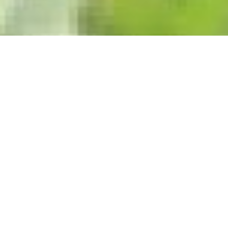
Blog
Rugby to dyscyplina sportu, która zyskała wielką
popularność na całym świecie. Jest to sport kontaktowy,
wymagający nie tylko dużej siły fizycznej, ale również
doskonałej koordynacji i umiejętności manualnych. Historia